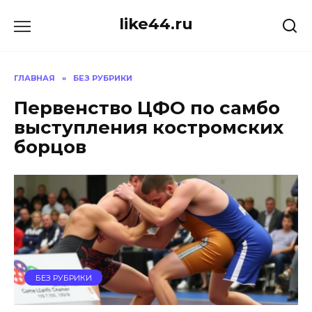
Перейти
like44.ru
к
содержанию
ГЛАВНАЯ
»
БЕЗ РУБРИКИ
Первенство ЦФО по самбо
выступления костромских
борцов
БЕЗ РУБРИКИ