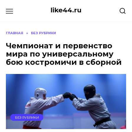
Перейти
like44.ru
к
содержанию
ГЛАВНАЯ
»
БЕЗ РУБРИКИ
Чемпионат и первенство
мира по универсальному
бою костромичи в сборной
БЕЗ РУБРИКИ